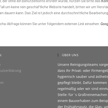
 der ohne ein Benutzerkonto erstellt wurde, nutzen Sie bitte das
Kont
Fall um keine rein geschäftliche Website handelt, bitten wir um Vers
 dauern kann. Das Ziel ist jedoch eine durchschnittliche Bearbeitung
ptcha-Abfrage können Sie unter folgendem
externen Link
einsehen:
Goog
N:
ÜBER UNS
e
Unsere Reinigungsteams sorge
utzerklärung
dass Ihr Privat- oder Firmeng
hygienisch sauber und ästheti
um
gepflegt bleibt. Dafür kommen
regelmäßig oder wir sind einma
Stelle: für´s Großreinemachen
einem Bauvorhaben zum Beispi
der Frühjahrsputz, die Glas- u