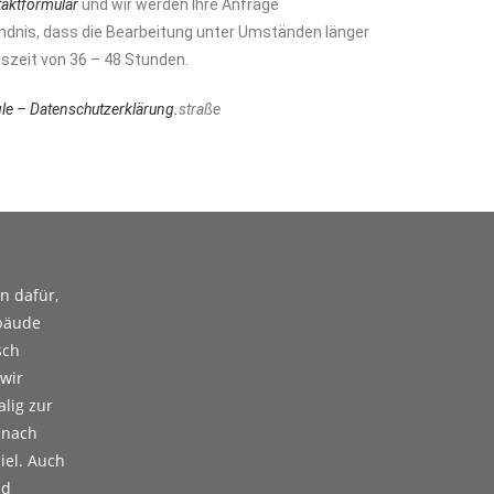
aktformular
und wir werden Ihre Anfrage
tändnis, dass die Bearbeitung unter Umständen länger
szeit von 36 – 48 Stunden.
le – Datenschutzerklärung.
straße
n dafür,
ebäude
sch
 wir
lig zur
 nach
el. Auch
nd