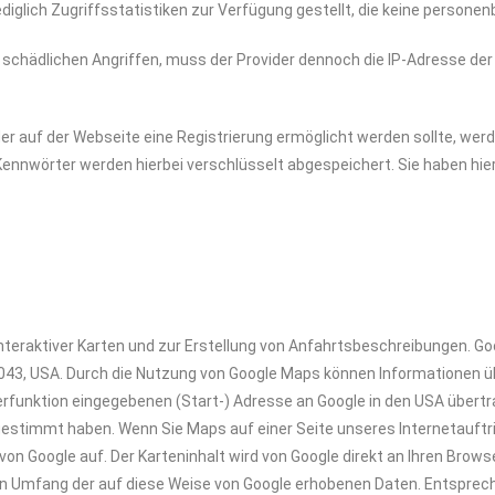
iglich Zugriffsstatistiken zur Verfügung gestellt, die keine personen
ädlichen Angriffen, muss der Provider dennoch die IP-Adresse der N
er auf der Webseite eine Registrierung ermöglicht werden sollte, wer
ennwörter werden hierbei verschlüsselt abgespeichert. Sie haben hie
teraktiver Karten und zur Erstellung von Anfahrtsbeschreibungen. Goo
043, USA. Durch die Nutzung von Google Maps können Informationen üb
rfunktion eingegebenen (Start-) Adresse an Google in den USA übertr
estimmt haben. Wenn Sie Maps auf einer Seite unseres Internetauft
von Google auf. Der Karteninhalt wird von Google direkt an Ihren Brow
den Umfang der auf diese Weise von Google erhobenen Daten. Entspre