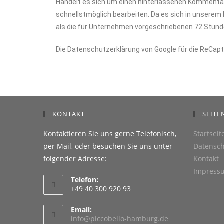
Handelt es sich um einen hinterlassenen Kommentar,
schnellstmöglich bearbeiten. Da es sich in unserem 
als die für Unternehmen vorgeschriebenen 72 Stunden
Die Datenschutzerklärung von Google für die ReCa
KONTAKT
SEITE
Kontaktieren Sie uns gerne Telefonisch,
Startseit
per Mail, oder besuchen Sie uns unter
Datensch
folgender Adresse:
Kontakt
Impress
Telefon:
+49 40 300 920 93
Email:
info@piccobello-hamburg.de